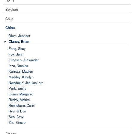
Home
Belgium
Chile
China
Blum, Jennifer
Clancy, Brian
Feng, Shuyi
Fox, John
Groesch, Alexander
Izzo, Nicolas
Karnatz, Madlen
Markley, Katelyn
Nwadiuko, JesusisLord
Park, Emily
Quinn, Margaret
Reddy, Malika
Renneburg, Carol
Ryu, Ji Eun
Seo, Amy
Zhu, Grace
France