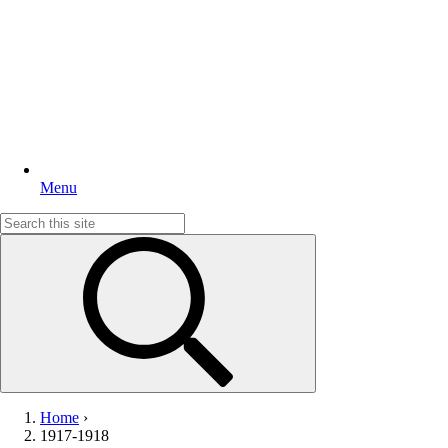
Menu
Search
for:
Home
›
1917-1918