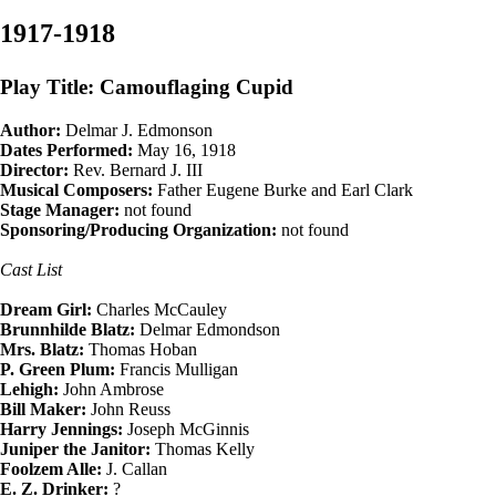
1917-1918
Play Title: Camouflaging Cupid
Author:
Delmar J. Edmonson
Dates Performed:
May 16, 1918
Director:
Rev. Bernard J. III
Musical Composers:
Father Eugene Burke and Earl Clark
Stage Manager:
not found
Sponsoring/Producing Organization:
not found
Cast List
Dream Girl:
Charles McCauley
Brunnhilde Blatz:
Delmar Edmondson
Mrs. Blatz:
Thomas Hoban
P. Green Plum:
Francis Mulligan
Lehigh:
John Ambrose
Bill Maker:
John Reuss
Harry Jennings:
Joseph McGinnis
Juniper the Janitor:
Thomas Kelly
Foolzem Alle:
J. Callan
E. Z. Drinker:
?