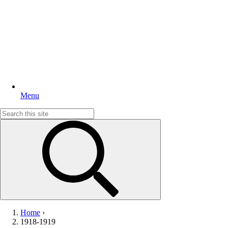
Menu
Search
for:
Home
›
1918-1919